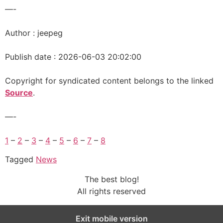
—-
Author : jeepeg
Publish date : 2026-06-03 20:02:00
Copyright for syndicated content belongs to the linked
Source
.
—-
1
–
2
–
3
–
4
–
5
–
6
–
7
–
8
Tagged
News
The best blog!
All rights reserved
Exit mobile version