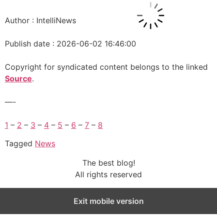
Author : IntelliNews
Publish date : 2026-06-02 16:46:00
Copyright for syndicated content belongs to the linked
Source
.
—-
1
–
2
–
3
–
4
–
5
–
6
–
7
–
8
Tagged
News
The best blog!
All rights reserved
Exit mobile version