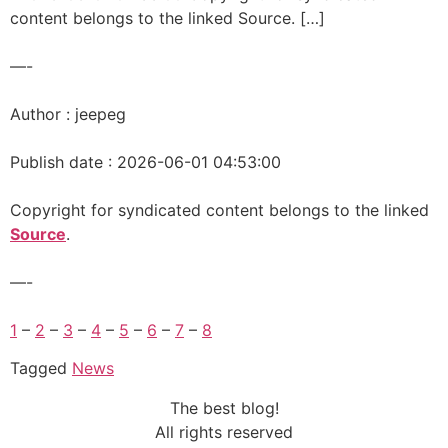
content belongs to the linked Source. […]
—-
Author : jeepeg
Publish date : 2026-06-01 04:53:00
Copyright for syndicated content belongs to the linked
Source
.
—-
1
–
2
–
3
–
4
–
5
–
6
–
7
–
8
Tagged
News
The best blog!
All rights reserved