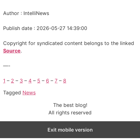
Author : IntelliNews
Publish date : 2026-05-27 14:39:00
Copyright for syndicated content belongs to the linked
Source
.
—-
1
–
2
–
3
–
4
–
5
–
6
–
7
–
8
Tagged
News
The best blog!
All rights reserved
Exit mobile version