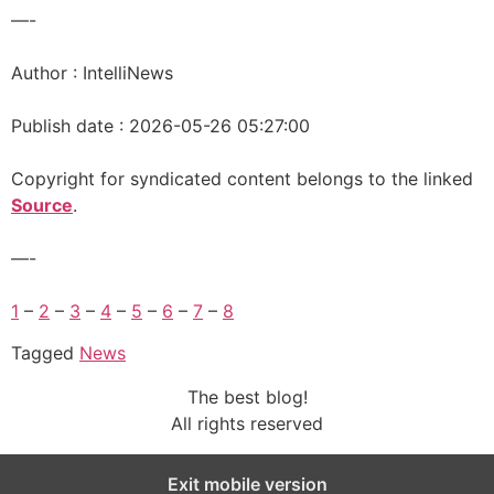
—-
Author : IntelliNews
Publish date : 2026-05-26 05:27:00
Copyright for syndicated content belongs to the linked
Source
.
—-
1
–
2
–
3
–
4
–
5
–
6
–
7
–
8
Tagged
News
The best blog!
All rights reserved
Exit mobile version