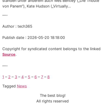
standen unter anderem auch Wes Bentley („Die Tribute
von Panem“), Kate Hudson („Virtually…
—-
Author : tech365
Publish date : 2026-05-20 18:18:00
Copyright for syndicated content belongs to the linked
Source
.
—-
1
–
2
–
3
–
4
–
5
–
6
–
7
–
8
Tagged
News
The best blog!
All rights reserved