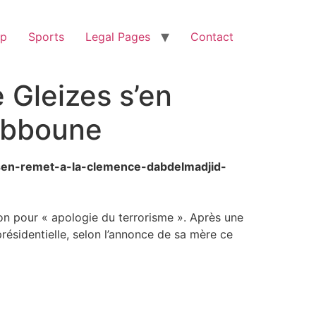
op
Sports
Legal Pages
Contact
e Gleizes s’en
Tebboune
es-sen-remet-a-la-clemence-dabdelmadjid-
son pour « apologie du terrorisme ». Après une
présidentielle, selon l’annonce de sa mère ce