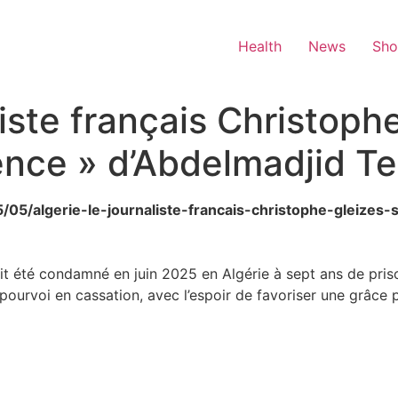
Health
News
Sh
liste français Christoph
mence » d’Abdelmadjid 
/05/05/algerie-le-journaliste-francais-christophe-gleiz
ait été condamné en juin 2025 en Algérie à sept ans de pri
 pourvoi en cassation, avec l’espoir de favoriser une grâce 