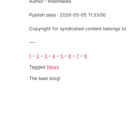
Author : IntelliNews
Publish date : 2026-05-05 11:33:00
Copyright for syndicated content belongs to 
—-
1
–
2
–
3
–
4
–
5
–
6
–
7
–
8
Tagged
News
The best blog!